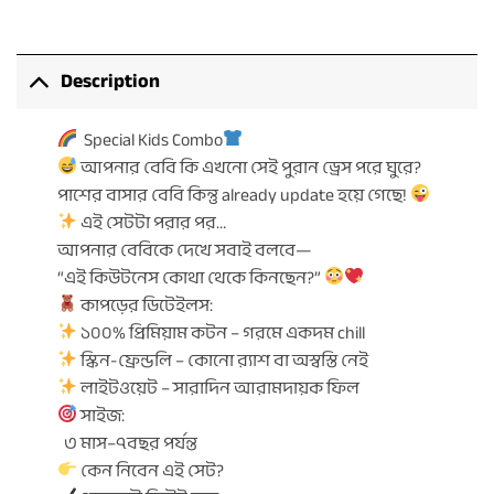
Description
Special Kids Combo
আপনার বেবি কি এখনো সেই পুরান ড্রেস পরে ঘুরে?
পাশের বাসার বেবি কিন্তু already update হয়ে গেছে!
এই সেটটা পরার পর…
আপনার বেবিকে দেখে সবাই বলবে—
“এই কিউটনেস কোথা থেকে কিনছেন?”
কাপড়ের ডিটেইলস:
১০০% প্রিমিয়াম কটন – গরমে একদম chill
স্কিন-ফ্রেন্ডলি – কোনো র‍্যাশ বা অস্বস্তি নেই
লাইটওয়েট – সারাদিন আরামদায়ক ফিল
সাইজ:
৩ মাস–৭বছর পর্যন্ত
কেন নিবেন এই সেট?