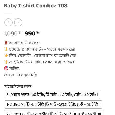
Baby T-shirt Combo> 708
Original
Current
1,090
990
৳
৳
price
price
কাপড়ের ডিটেইলস:
was:
is:
১০০% প্রিমিয়াম কটন – গরমে একদম chill
1,090 ৳ .
990 ৳ .
স্কিন-ফ্রেন্ডলি – কোনো র‍্যাশ বা অস্বস্তি নেই
লাইটওয়েট – সারাদিন আরামদায়ক ফিল
সাইজ:
৩ মাস – ৭ বছর পর্যন্ত
সাইজ সিলেক্ট করুন
3-9 মাস প্যান্ট -১০ ইঞ্চি, টি শার্ট -১৩ ইঞ্চি, চেষ্ট - ২০ ইঞ্চি।
1-2 বছর প্যান্ট -১১ ইঞ্চি টি শার্ট -১৩.৫ ইঞ্চি, চেষ্ট - ২১ইঞ্চি।
2-3 বছর প্যান্ট -১১.৫ ইঞ্চি, টি শার্ট -১৪ ইঞ্চি, চেষ্ট - ২২ ইঞ্চি।