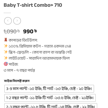
Baby T-shirt Combo> 710
Original
Current
1,090
990
৳
৳
price
price
কাপড়ের ডিটেইলস:
was:
is:
১০০% প্রিমিয়াম কটন – গরমে একদম chill
1,090 ৳ .
990 ৳ .
স্কিন-ফ্রেন্ডলি – কোনো র‍্যাশ বা অস্বস্তি নেই
লাইটওয়েট – সারাদিন আরামদায়ক ফিল
সাইজ:
৩ মাস – ৭ বছর পর্যন্ত
সাইজ সিলেক্ট করুন
3-9 মাস প্যান্ট -১০ ইঞ্চি, টি শার্ট -১৩ ইঞ্চি, চেষ্ট - ২০ ইঞ্চি।
1-2 বছর প্যান্ট -১১ ইঞ্চি টি শার্ট -১৩.৫ ইঞ্চি, চেষ্ট - ২১ইঞ্চি।
2-3 বছর প্যান্ট -১১.৫ ইঞ্চি, টি শার্ট -১৪ ইঞ্চি, চেষ্ট - ২২ ইঞ্চি।