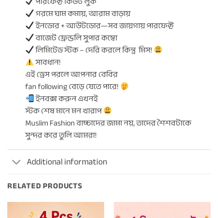
পারফেক্ট কিউট লুক
গরমে ঘাম কমায়, আরাম বাড়ায়
ইনডোর + আউটডোর—সব জায়গায় পারফেক্ট
বাজেট ফ্রেন্ডলি সুপার কম্বো
লিমিটেড স্টক – দেরি করলে কিন্তু মিস!
সাবধান!
এই ড্রেস পরলে আপনার বেবির
fan following বেড়ে যেতে পারে!
ইনবক্স করুন এখনই
স্টক শেষ মানে মন খারাপ
Muslim Fashion বাচ্চাদের জামা নয়, তাদের শৈশবটাকে
সুন্দর করে তুলি আমরা!
Additional information
RELATED PRODUCTS