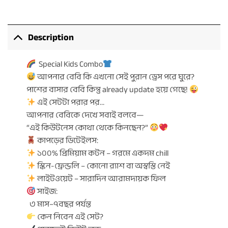
Description
Special Kids Combo
আপনার বেবি কি এখনো সেই পুরান ড্রেস পরে ঘুরে?
পাশের বাসার বেবি কিন্তু already update হয়ে গেছে!
এই সেটটা পরার পর…
আপনার বেবিকে দেখে সবাই বলবে—
“এই কিউটনেস কোথা থেকে কিনছেন?”
কাপড়ের ডিটেইলস:
১০০% প্রিমিয়াম কটন – গরমে একদম chill
স্কিন-ফ্রেন্ডলি – কোনো র‍্যাশ বা অস্বস্তি নেই
লাইটওয়েট – সারাদিন আরামদায়ক ফিল
সাইজ:
৩ মাস–৭বছর পর্যন্ত
কেন নিবেন এই সেট?