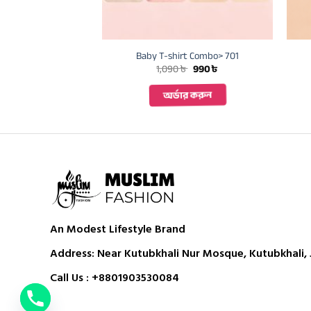
rt Combo> 714
Baby T-shirt Combo> 701
Original
Current
Original
Current
৳
990
৳
1,090
৳
990
৳
price
price
price
price
was:
is:
was:
is:
ার করুন
অর্ডার করুন
1,090 ৳ .
990 ৳ .
1,090 ৳ .
990 ৳ .
An Modest Lifestyle Brand
Address: Near Kutubkhali Nur Mosque, Kutubkhali, J
Call Us :
+8801903530084