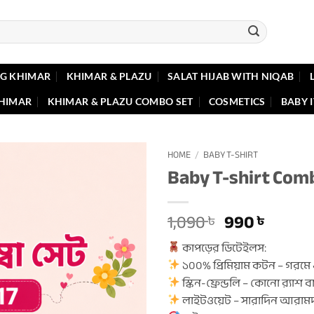
G KHIMAR
KHIMAR & PLAZU
SALAT HIJAB WITH NIQAB
KHIMAR
KHIMAR & PLAZU COMBO SET
COSMETICS
BABY 
HOME
/
BABY T-SHIRT
Baby T-shirt Com
Original
Curre
1,090
990
৳
৳
price
price
কাপড়ের ডিটেইলস:
was:
is:
১০০% প্রিমিয়াম কটন – গরমে 
1,090 ৳ .
990 ৳ 
স্কিন-ফ্রেন্ডলি – কোনো র‍্যাশ বা
লাইটওয়েট – সারাদিন আরাম