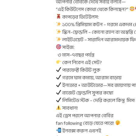
আপনার বেবিকে দেখে সবাই বলবে—
“এই কিউটনেস কোথা থেকে কিনছেন?”
কাপড়ের ডিটেইলস:
১০০% প্রিমিয়াম কটন – গরমে একদম ch
স্কিন-ফ্রেন্ডলি – কোনো র‍্যাশ বা অস্বস্তি
লাইটওয়েট – সারাদিন আরামদায়ক ফ
সাইজ:
৩ মাস–৭বছর পর্যন্ত
কেন নিবেন এই সেট?
পারফেক্ট কিউট লুক
গরমে ঘাম কমায়, আরাম বাড়ায়
ইনডোর + আউটডোর—সব জায়গায় পার
বাজেট ফ্রেন্ডলি সুপার কম্বো
লিমিটেড স্টক – দেরি করলে কিন্তু মিস
সাবধান!
এই ড্রেস পরলে আপনার বেবির
fan following বেড়ে যেতে পারে!
ইনবক্স করুন এখনই