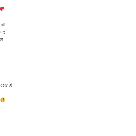
ill
 নেই
িল
ফেক্ট
!