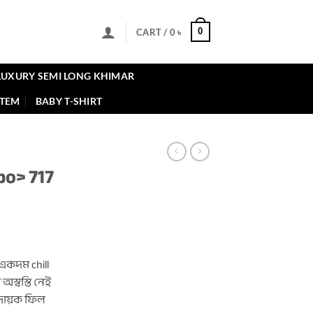
0
CART /
0
৳
LUXURY SEMI LONG KHIMAR
ITEM
BABY T-SHIRT
bo> 717
nt
একদম chill
.
 অস্বস্তি নেই
দায়ক ফিল