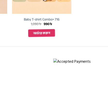
Baby T-shirt Combo> 716
Original
Current
1,090
৳
990
৳
price
price
was:
is:
অর্ডার করুন
1,090 ৳ .
990 ৳ .