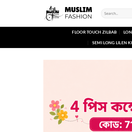
Skip
to
Search
for:
content
FLOOR TOUCH ZILBAB
LON
SEMI LONG LILEN 