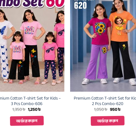
mium Cotton T-shirt Set for Kids –
Premium Cotton T-shirt Set for Ki
3 Pcs Combo-606
2 Pcs Combo-620
Original
Current
Original
Current
1,350
৳
1,250
৳
1,050
৳
950
৳
price
price
price
price
was:
is:
was:
is:
অর্ডার করুন
অর্ডার করুন
1,350 ৳ .
1,250 ৳ .
1,050 ৳ .
950 ৳ .