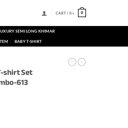
0
CART /
0
৳
LUXURY SEMI LONG KHIMAR
ITEM
BABY T-SHIRT
-shirt Set
Combo-613
nt