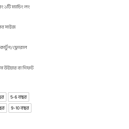
ং ১টি ম্যাচিং লং
(সব সাইজ
ি কার্টুন/ফ্লোরাল
হোম উইয়ার বা গিফট
ছর
5-6 বছর
ছর
9-10 বছর