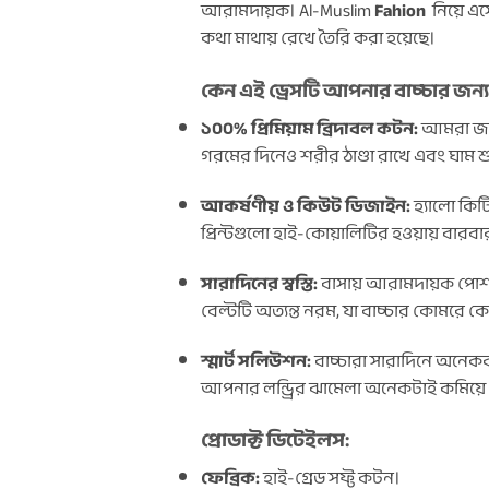
আরামদায়ক। Al-Muslim
Fahion
নিয়ে এস
কথা মাথায় রেখে তৈরি করা হয়েছে।
কেন এই ড্রেসটি আপনার বাচ্চার জন্য
১০০% প্রিমিয়াম ব্রিদাবল কটন:
আমরা জানি
গরমের দিনেও শরীর ঠাণ্ডা রাখে এবং ঘাম শ
আকর্ষণীয় ও কিউট ডিজাইন:
হ্যালো কিট
প্রিন্টগুলো হাই-কোয়ালিটির হওয়ায় বারব
সারাদিনের স্বস্তি:
বাসায় আরামদায়ক পোশাক
বেল্টটি অত্যন্ত নরম, যা বাচ্চার কোমরে 
স্মার্ট সলিউশন:
বাচ্চারা সারাদিনে অনেকব
আপনার লন্ড্রির ঝামেলা অনেকটাই কমিয়ে
প্রোডাক্ট ডিটেইলস:
ফেব্রিক:
হাই-গ্রেড সফ্ট কটন।