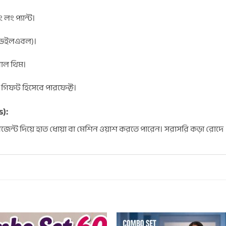
 লং প্যান্ট।
এভেইলএবল)।
োরাল থিম।
া গিফট হিসেবে পারফেক্ট।
s):
িটারজেন্ট দিয়ে হাত ধোয়া বা মেশিন ওয়াশ করতে পারেন। সরাসরি কড়া রোদে