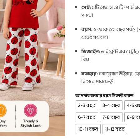
সেট:
১টি হাফ হাতা টি-শার্ট এব
প্যান্ট।
বয়স:
২ থেকে ১২ বছর পর্যন্ত 
এভেইলএবল)।
ডিজাইন:
ভাইব্রেন্ট এবং ট্রেন্ড
থিম।
ব্যবহার:
ক্যাজুয়াল উইয়ার, 
হিসেবে পারফেক্ট।
আপনার বাচ্চার বয়স সিলেক্ট করুন
2-3 বছর
3-4 বছর
4-5 ব
6-7 বছর
7-8 বছর
8-9 ব
10-11 বছর
11-12 বছর