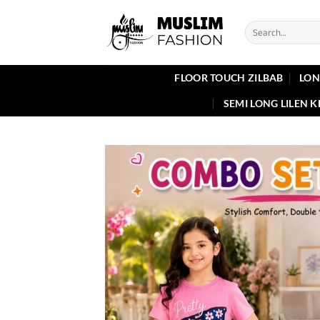
Skip
to
Search
for:
content
FLOOR TOUCH ZILBAB
LON
SEMI LONG LILEN 