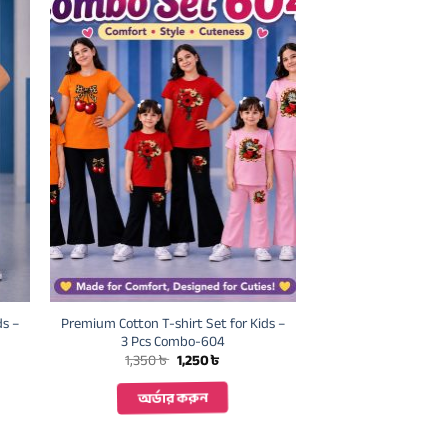
ds –
Premium Cotton T-shirt Set for Kids –
3 Pcs Combo-604
Original
Current
1,350
৳
1,250
৳
price
price
was:
is:
অর্ডার করুন
1,350 ৳ .
1,250 ৳ .