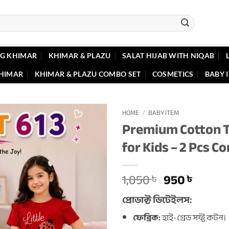
G KHIMAR
KHIMAR & PLAZU
SALAT HIJAB WITH NIQAB
KHIMAR
KHIMAR & PLAZU COMBO SET
COSMETICS
BABY 
HOME
/
BABY ITEM
Premium Cotton T
for Kids – 2 Pcs 
Original
Curre
1,050
950
৳
৳
price
price
প্রোডাক্ট ডিটেইলস:
was:
is:
1,050 ৳ .
950 ৳ .
ফেব্রিক:
হাই-গ্রেড সফ্ট কটন।