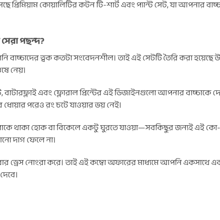
েছে প্রিমিয়াম কোয়ালিটির কটন টি-শার্ট এবং প্যান্ট সেট, যা আপনার বা
 সেরা পছন্দ?
 বাচ্চাদের ত্বক কতটা সংবেদনশীল। তাই এই সেটটি তৈরি করা হয়েছে উন্
ুষে নেয়।
ি, বাটারফ্লাই এবং ফ্লোরাল প্রিন্টের এই ডিজাইনগুলো আপনার বাচ্চাকে দে
ার ধোয়ার পরেও রং চটে যাওয়ার ভয় নেই।
ে থাকা হোক বা বিকেলে একটু ঘুরতে যাওয়া—সবকিছুর জন্যই এই কো-অর্ড
কোনো দাগ ফেলে না।
ার ড্রেস নোংরা করে। তাই এই কম্বো অফারের মাধ্যমে আপনি একসাথে একাধিক
 দেবে।