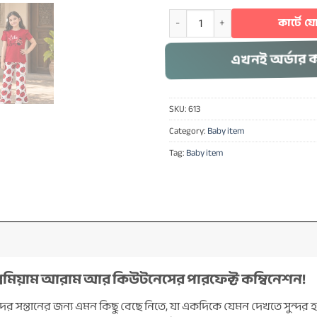
Premium Cotton T-shirt Set for K
কার্টে 
এখনই অর্ডার 
SKU:
613
Category:
Baby item
Tag:
Baby item
্রিমিয়াম আরাম আর কিউটনেসের পারফেক্ট কম্বিনেশন!
সন্তানের জন্য এমন কিছু বেছে নিতে, যা একদিকে যেমন দেখতে সুন্দর 