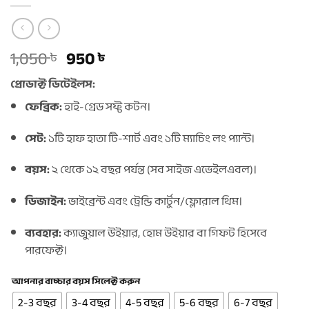
Original
Current
1,050
950
৳
৳
price
price
প্রোডাক্ট ডিটেইলস:
was:
is:
1,050 ৳ .
950 ৳ .
ফেব্রিক:
হাই-গ্রেড সফ্ট কটন।
সেট:
১টি হাফ হাতা টি-শার্ট এবং ১টি ম্যাচিং লং প্যান্ট।
বয়স:
২ থেকে ১২ বছর পর্যন্ত (সব সাইজ এভেইলএবল)।
ডিজাইন:
ভাইব্রেন্ট এবং ট্রেন্ডি কার্টুন/ফ্লোরাল থিম।
ব্যবহার:
ক্যাজুয়াল উইয়ার, হোম উইয়ার বা গিফট হিসেবে
পারফেক্ট।
আপনার বাচ্চার বয়স সিলেক্ট করুন
2-3 বছর
3-4 বছর
4-5 বছর
5-6 বছর
6-7 বছর