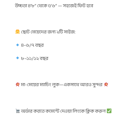
উচ্চতা ৪’৮” থেকে ৫’৬” — সহজেই ফিট হবে
ছোট মেয়েদের জন্য ২টি সাইজ:
৪–৬/৭ বছর
৮–১১/১২ বছর
মা-মেয়ের ম্যাচিং লুক—একসাথে আরও সুন্দর
অর্ডার করতে কমেন্টে দেওয়া লিংকে ক্লিক করুন