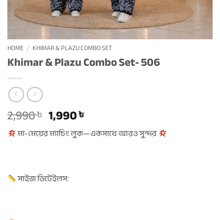
HOME
/
KHIMAR & PLAZU COMBO SET
Khimar & Plazu Combo Set- 506
Original
Current
2,990
1,990
৳
৳
price
price
মা-মেয়ের ম্যাচিং লুক—একসাথে আরও সুন্দর
was:
is:
2,990 ৳ .
1,990 ৳ .
সাইজ ডিটেইলস: