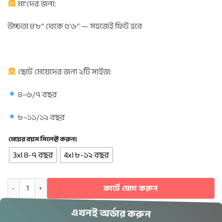
মা’দের জন্য:
উচ্চতা ৪’৮” থেকে ৫’৬” — সহজেই ফিট হবে
ছোট মেয়েদের জন্য ২টি সাইজ:
৪–৬/৭ বছর
৮–
১১/১২ বছর
মেয়ের বয়স সিলেক্ট করুন।
3xl ৪-৭ বছর
4xl ৮-১২ বছর
Khimar & Plazu Combo Set- 506 quantity
কার্টে যোগ করুন
এখনই অর্ডার করুন