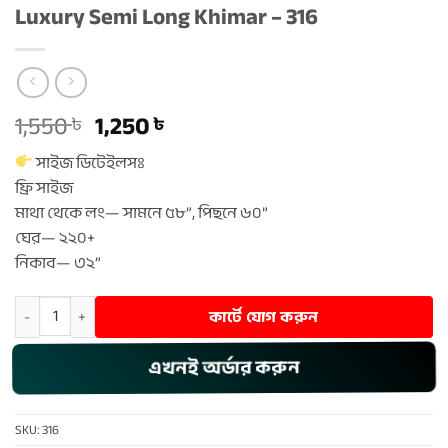
Luxury Semi Long Khimar – 316
Original
Current
1,550
1,250
৳
৳
price
price
সাইজ ডিটেইলসঃ
was:
is:
ফ্রি সাইজ
1,550 ৳ .
1,250 ৳ .
মাথা থেকে লং— সামনে ৫৮”, পিছনে ৬০”
ঘের— ২২০+
নিকাব— ৩২”
Luxury Semi Long Khimar - 316 quantity
কার্টে যোগ করুন
এখনই অর্ডার করুন
SKU:
316