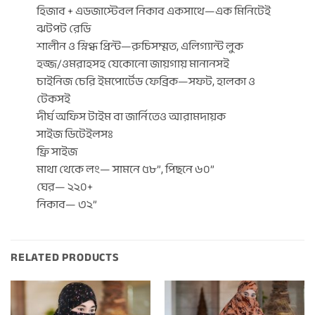
হিজাব + এডজাস্টেবল নিকাব একসাথে—এক মিনিটেই
ঝটপট রেডি
শালীন ও স্নিগ্ধ প্রিন্ট—রুচিসম্মত, এলিগ্যান্ট লুক
হজ্জ/ওমরাহসহ যেকোনো জায়গায় মানানসই
চাইনিজ চেরি ইমপোর্টেড ফেব্রিক—সফট, হালকা ও
টেকসই
দীর্ঘ অফিস টাইম বা জার্নিতেও আরামদায়ক
সাইজ ডিটেইলসঃ
ফ্রি সাইজ
মাথা থেকে লং— সামনে ৫৮”, পিছনে ৬০”
ঘের— ২২০+
নিকাব— ৩২”
RELATED PRODUCTS