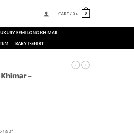
0
CART /
0
৳
LUXURY SEMI LONG KHIMAR
ITEM
BABY T-SHIRT
 Khimar –
ent
৳ .
নে ৬০”