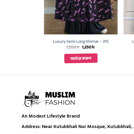
ong Khimar – 323
Luxury Semi Long Khimar – 315
Original
Current
Original
Current
৳
1,250
৳
1,550
৳
1,250
৳
price
price
price
price
was:
is:
was:
is:
ার করুন
অর্ডার করুন
1,550 ৳ .
1,250 ৳ .
1,550 ৳ .
1,250 ৳ .
An Modest Lifestyle Brand
Address: Near Kutubkhali Nur Mosque, Kutubkhali, J