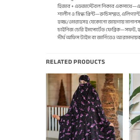
হিজাব + এডজাস্টেবল নিকাব একসাথে—এ
শালীন ও স্নিগ্ধ প্রিন্ট—রুচিসম্মত, এলিগ্যান্
হজ্জ/ওমরাহসহ যেকোনো জায়গায় মানান
চাইনিজ চেরি ইমপোর্টেড ফেব্রিক—সফট, 
দীর্ঘ অফিস টাইম বা জার্নিতেও আরামদায়
RELATED PRODUCTS