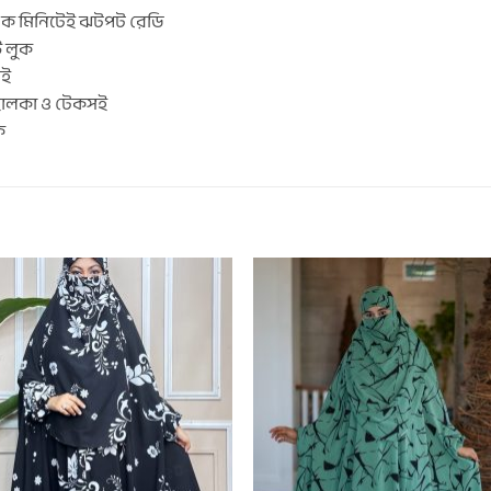
ক মিনিটেই ঝটপট রেডি
ট লুক
সই
হালকা ও টেকসই
ক