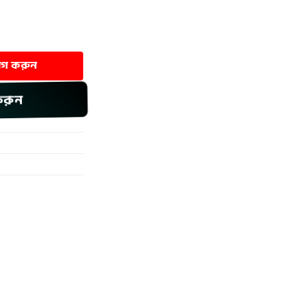
uantity
যোগ করুন
করুন