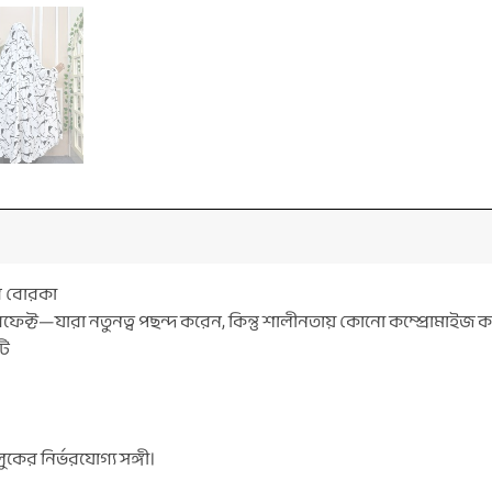
াব বোরকা
ফেক্ট—যারা নতুনত্ব পছন্দ করেন, কিন্তু শালীনতায় কোনো কম্প্রোমাইজ ক
টি
ের নির্ভরযোগ্য সঙ্গী।