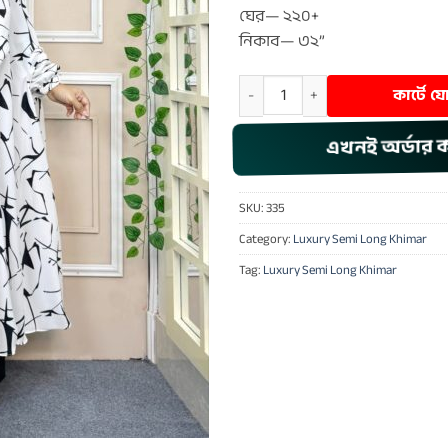
ঘের— ২২০+
নিকাব— ৩২”
Luxury Semi Long Khimar – 335 q
কার্টে 
এখনই অর্ডার 
SKU:
335
Category:
Luxury Semi Long Khimar
Tag:
Luxury Semi Long Khimar