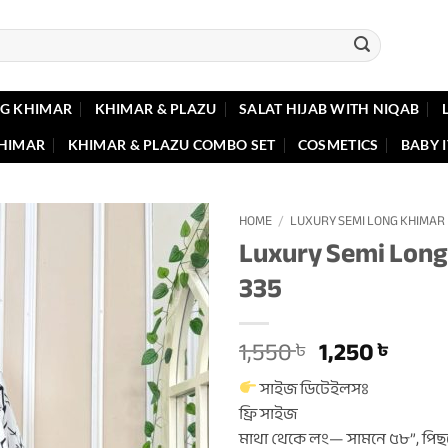
G KHIMAR
KHIMAR & PLAZU
SALAT HIJAB WITH NIQAB
KHIMAR
KHIMAR & PLAZU COMBO SET
COSMETICS
BABY 
HOME
/
LUXURY SEMI LONG KHIMAR
Luxury Semi Long
335
Original
Curr
1,550
1,250
৳
৳
price
price
সাইজ ডিটেইলসঃ
was:
is:
ফ্রি সাইজ
1,550 ৳ .
1,250 
মাথা থেকে লং— সামনে ৫৮”, পিছ