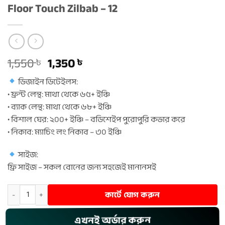
Floor Touch Zilbab – 12
Original
Current
1,550
1,350
৳
৳
price
price
ডিজাইন ডিটেইলস:
was:
is:
• ফ্রন্ট লেন্থ: মাথা থেকে ৬৫+ ইঞ্চি
1,550 ৳ .
1,350 ৳ .
• ব্যাক লেন্থ: মাথা থেকে ৬৮+ ইঞ্চি
• বিশাল ঘের: ২০০+ ইঞ্চি – বডিশেইপ পুরোপুরি কভার করে
• নিকাব: ম্যাচিং লং নিকাব – ৩০ ইঞ্চি
সাইজ:
ফ্রি সাইজ – সকল বোনের জন্য সহজেই মানানসই
Floor Touch Zilbab - 12 quantity
কার্টে যোগ করুন
এখনই অর্ডার করুন