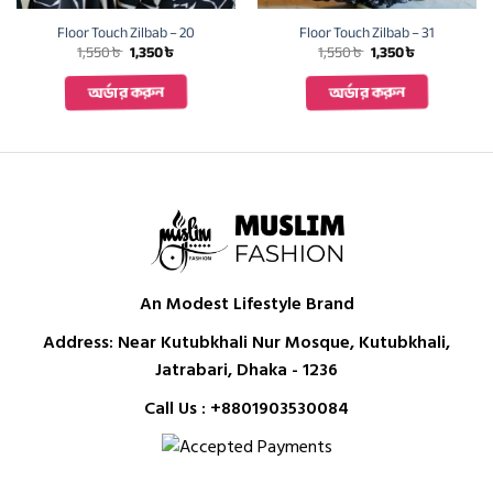
Floor Touch Zilbab – 20
Floor Touch Zilbab – 31
Original
Current
Original
Current
1,550
৳
1,350
৳
1,550
৳
1,350
৳
price
price
price
price
was:
is:
was:
is:
অর্ডার করুন
অর্ডার করুন
1,550 ৳ .
1,350 ৳ .
1,550 ৳ .
1,350 ৳ .
An Modest Lifestyle Brand
Address: Near Kutubkhali Nur Mosque, Kutubkhali,
Jatrabari, Dhaka - 1236
Call Us :
+8801903530084