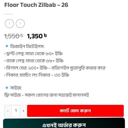
Floor Touch Zilbab – 26
Original
Current
1,550
1,350
৳
৳
price
price
ডিজাইন ডিটেইলস:
was:
is:
• ফ্রন্ট লেন্থ: মাথা থেকে ৬৫+ ইঞ্চি
1,550 ৳ .
1,350 ৳ .
• ব্যাক লেন্থ: মাথা থেকে ৬৮+ ইঞ্চি
• বিশাল ঘের: ২০০+ ইঞ্চি – বডিশেইপ পুরোপুরি কভার করে
• নিকাব: ম্যাচিং লং নিকাব – ৩০ ইঞ্চি
সাইজ:
ফ্রি সাইজ – সকল বোনের জন্য সহজেই মানানসই
Floor Touch Zilbab – 26 quantity
কার্টে যোগ করুন
এখনই অর্ডার করুন