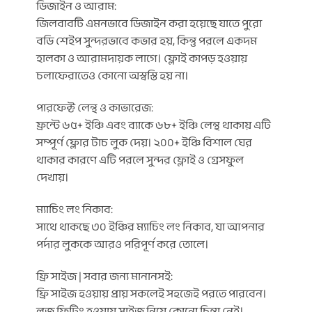
ডিজাইন ও আরাম:
জিলবাবটি এমনভাবে ডিজাইন করা হয়েছে যাতে পুরো
বডি শেইপ সুন্দরভাবে কভার হয়, কিন্তু পরলে একদম
হালকা ও আরামদায়ক লাগে। ফ্লোই কাপড় হওয়ায়
চলাফেরাতেও কোনো অস্বস্তি হয় না।
পারফেক্ট লেন্থ ও কাভারেজ:
ফ্রন্টে ৬৫+ ইঞ্চি এবং ব্যাকে ৬৮+ ইঞ্চি লেন্থ থাকায় এটি
সম্পূর্ণ ফ্লোর টাচ লুক দেয়। ২০০+ ইঞ্চি বিশাল ঘের
থাকার কারণে এটি পরলে সুন্দর ফ্লোই ও গ্রেসফুল
দেখায়।
ম্যাচিং লং নিকাব:
সাথে থাকছে ৩০ ইঞ্চির ম্যাচিং লং নিকাব, যা আপনার
পর্দার লুককে আরও পরিপূর্ণ করে তোলে।
ফ্রি সাইজ | সবার জন্য মানানসই:
ফ্রি সাইজ হওয়ায় প্রায় সকলেই সহজেই পরতে পারবেন।
লুজ ফিটিং হওয়ায় সাইজ নিয়ে কোনো চিন্তা নেই।