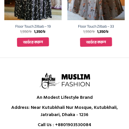
Floor Touch Zilbab – 19
Floor Touch Zilbab – 33
Original
Current
Original
Current
1,550
৳
1,350
৳
1,550
৳
1,350
৳
price
price
price
price
was:
is:
was:
is:
অর্ডার করুন
অর্ডার করুন
1,550 ৳ .
1,350 ৳ .
1,550 ৳ .
1,350 ৳ .
An Modest Lifestyle Brand
Address: Near Kutubkhali Nur Mosque, Kutubkhali,
Jatrabari, Dhaka - 1236
Call Us :
+8801903530084