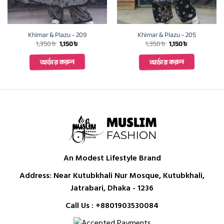
Khimar & Plazu – 209
Khimar & Plazu – 205
Original
Current
Original
Current
1,350
৳
1,150
৳
1,350
৳
1,150
৳
price
price
price
price
was:
is:
was:
is:
অর্ডার করুন
অর্ডার করুন
1,350 ৳ .
1,150 ৳ .
1,350 ৳ .
1,150 ৳ .
An Modest Lifestyle Brand
Address: Near Kutubkhali Nur Mosque, Kutubkhali,
Jatrabari, Dhaka - 1236
Call Us :
+8801903530084