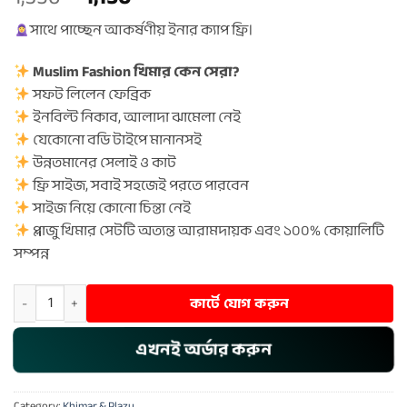
price
price
সাথে পাচ্ছেন আকর্ষণীয় ইনার ক্যাপ ফ্রি।
was:
is:
1,350 ৳ .
1,150 ৳ .
Muslim Fashion খিমার কেন সেরা?
সফট লিলেন ফেব্রিক
ইনবিল্ট নিকাব, আলাদা ঝামেলা নেই
যেকোনো বডি টাইপে মানানসই
উন্নতমানের সেলাই ও কাট
ফ্রি সাইজ, সবাই সহজেই পরতে পারবেন
সাইজ নিয়ে কোনো চিন্তা নেই
প্লাজু খিমার সেটটি অত্যন্ত আরামদায়ক এবং ১০০% কোয়ালিটি
সম্পন্ন
Khimar & Plazu - 209 quantity
কার্টে যোগ করুন
এখনই অর্ডার করুন
Category:
Khimar & Plazu