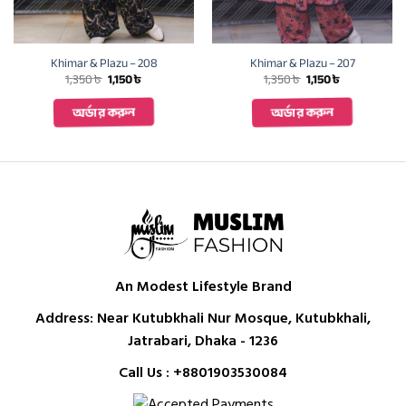
Khimar & Plazu – 208
Khimar & Plazu – 207
Original
Current
Original
Current
1,350
৳
1,150
৳
1,350
৳
1,150
৳
price
price
price
price
was:
is:
was:
is:
অর্ডার করুন
অর্ডার করুন
1,350 ৳ .
1,150 ৳ .
1,350 ৳ .
1,150 ৳ .
An Modest Lifestyle Brand
Address: Near Kutubkhali Nur Mosque, Kutubkhali,
Jatrabari, Dhaka - 1236
Call Us :
+8801903530084