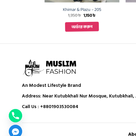
Plazu – 201
Khimar & Plazu – 205
Original
Current
Original
Current
৳
1,150
৳
1,350
৳
1,150
৳
price
price
price
price
was:
is:
was:
is:
ার করুন
অর্ডার করুন
1,350 ৳ .
1,150 ৳ .
1,350 ৳ .
1,150 ৳ .
An Modest Lifestyle Brand
Address: Near Kutubkhali Nur Mosque, Kutubkhali, J
Call Us :
+8801903530084
Abo