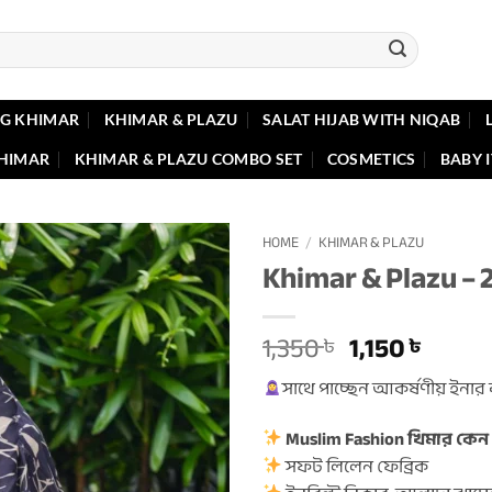
G KHIMAR
KHIMAR & PLAZU
SALAT HIJAB WITH NIQAB
KHIMAR
KHIMAR & PLAZU COMBO SET
COSMETICS
BABY 
HOME
/
KHIMAR & PLAZU
Khimar & Plazu – 
Original
Curre
1,350
1,150
৳
৳
price
price
সাথে পাচ্ছেন আকর্ষণীয় ইনার ক্
was:
is:
1,350 ৳ .
1,150 ৳
Muslim Fashion খিমার কেন
সফট লিলেন ফেব্রিক