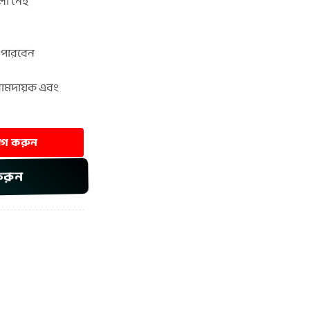
লা নেই
 পারবেন
 আরামদায়ক এবং
যোগ করুন
করুন