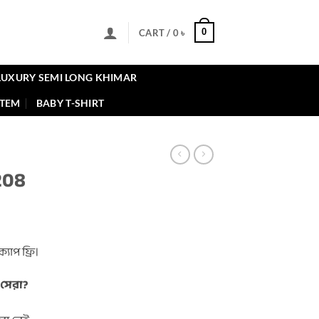
0
CART /
0
৳
LUXURY SEMI LONG KHIMAR
ITEM
BABY T-SHIRT
208
nt
যাপ ফ্রি।
 .
 সেরা?