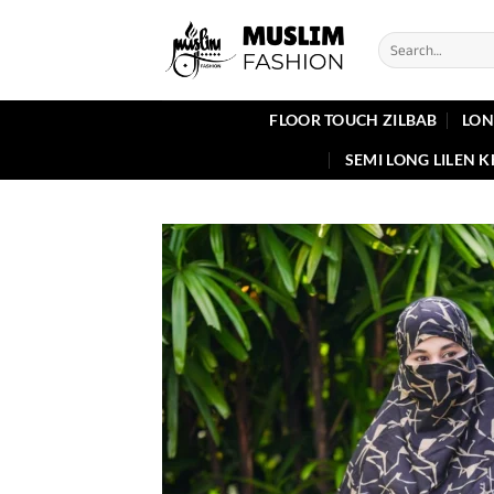
Skip
to
Search
for:
content
FLOOR TOUCH ZILBAB
LON
SEMI LONG LILEN 