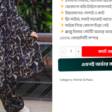
ইনবিল্ট নিকাব, আলাদা ঝামে
যেকোনো বডি টাইপে মানানসই
উন্নতমানের সেলাই ও কাট
ফ্রি সাইজ, সবাই সহজেই পরতে
সাইজ নিয়ে কোনো চিন্তা নেই
প্লাজু খিমার সেটটি অত্যন্ত
১০০% কোয়ালিটি সম্পন্ন
Khimar & Plazu - 208 quantity
কার্টে 
এখনই অর্ডার 
Category:
Khimar & Plazu