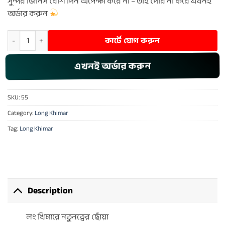
সুন্দর জিনিস বেশি দিন অপেক্ষা করে না – তাই দেরি না করে এখনই
অর্ডার করুন
Long Khimar - 55 quantity
কার্টে যোগ করুন
এখনই অর্ডার করুন
SKU:
55
Category:
Long Khimar
Tag:
Long Khimar
Description
লং খিমারে নতুনত্বের ছোঁয়া