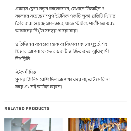
একদম ফ্রেশ নতুন কালেকশন, যেখানে ডিজাইন ও
কালারে রয়েছে সম্পূর্ণ ইউনিক একটি লুক। প্রতিটি খিমার
তৈরি করা হয়েছে এমনভাবে, যাতে স্টাইল, শালীনতা এবং
আরামের নিখুঁত সমন্বয় পাওয়া যায়।
প্রতিদিনের ব্যবহার হোক বা বিশেষ কোনো মুহূর্ত, এই
খিমার আপনাকে দেবে একটি মার্জিত ও আত্মবিশ্বাসী
উপস্থিতি।
স্টক সীমিত
সুন্দর জিনিস বেশি দিন অপেক্ষা করে না, তাই দেরি না
করে এখনই অর্ডার করুন।
RELATED PRODUCTS