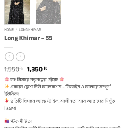
HOME
/
LONG KHIMAR
Long Khimar – 55
Original
Current
1,550
1,350
৳
৳
price
price
লং খিমারে নতুনত্বের ছোঁয়া!
was:
is:
একদম ফ্রেশ নিউ কালেকশন – ডিজাইন ও কালারে সম্পূর্ণ
1,550 ৳ .
1,350 ৳ .
ইউনিক!
প্রতিটি খিমারে আছে স্টাইল, শালীনতা আর আরামের নিখুঁত
মিশ্রণ।
স্টক সীমিত!