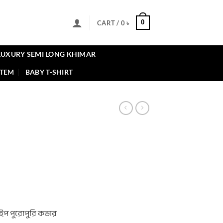
0
CART /
0
৳
LUXURY SEMI LONG KHIMAR
ITEM
BABY T-SHIRT
ent
৳ .
েইপ পুরোপুরি কভার