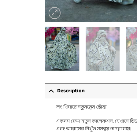
Description
লং খিমারে নতুনত্বের ছোঁয়া
একদম ফ্রেশ নতুন কালেকশন, যেখানে ডিজাই
এবং আরামের নিখুঁত সমন্বয় পাওয়া যায়।