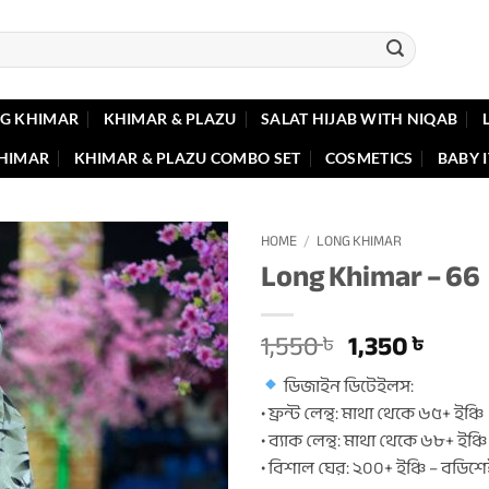
G KHIMAR
KHIMAR & PLAZU
SALAT HIJAB WITH NIQAB
KHIMAR
KHIMAR & PLAZU COMBO SET
COSMETICS
BABY 
HOME
/
LONG KHIMAR
Long Khimar – 66
Original
Curr
1,550
1,350
৳
৳
price
price
ডিজাইন ডিটেইলস:
was:
is:
• ফ্রন্ট লেন্থ: মাথা থেকে ৬৫+ ইঞ্চি
1,550 ৳ .
1,350 
• ব্যাক লেন্থ: মাথা থেকে ৬৮+ ইঞ্চি
• বিশাল ঘের: ২০০+ ইঞ্চি – বডিশ