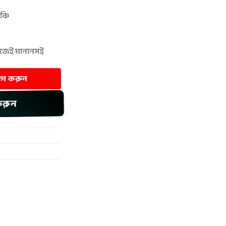
্চি
হজেই মানানসই
যোগ করুন
করুন