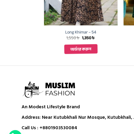
imar – 60
Long Khimar – 54
Original
Current
Original
Current
৳
1,350
৳
1,550
৳
1,350
৳
price
price
price
price
was:
is:
was:
is:
ার করুন
অর্ডার করুন
1,550 ৳ .
1,350 ৳ .
1,550 ৳ .
1,350 ৳ .
An Modest Lifestyle Brand
Address: Near Kutubkhali Nur Mosque, Kutubkhali, J
Call Us :
+8801903530084