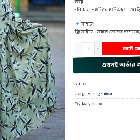
করে
• নিকাব: ম্যাচিং লং নিকাব – ৩০ ইঞ
সাইজ:
ফ্রি সাইজ – সকল বোনের জন্য স
Long Khimar – 66 quantity
কার্টে 
এখনই অর্ডার 
SKU:
66
Category:
Long Khimar
Tag:
Long Khimar