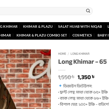
G KHIMAR
KHIMAR & PLAZU
SALAT HIJAB WITH NIQAB
KHIMAR
KHIMAR & PLAZU COMBO SET
COSMETICS
BABY 
HOME
/
LONG KHIMAR
Long Khimar – 65
Original
Curr
1,550
1,350
৳
৳
price
price
ডিজাইন ডিটেইলস:
was:
is:
• ফ্রন্ট লেন্থ: মাথা থেকে ৬৫+ ইঞ্চি
1,550 ৳ .
1,350 
• ব্যাক লেন্থ: মাথা থেকে ৬৮+ ইঞ্চি
• বিশাল ঘের: ২০০+ ইঞ্চি – বডিশ