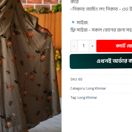
করে
• নিকাব: ম্যাচিং লং নিকাব – ৩০ ইঞ
সাইজ:
ফ্রি সাইজ – সকল বোনের জন্য স
Long Khimar – 65 quantity
কার্টে 
এখনই অর্ডার 
SKU:
65
Category:
Long Khimar
Tag:
Long Khimar