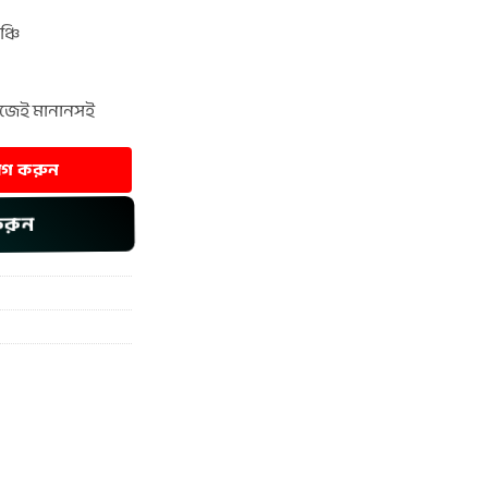
্চি
হজেই মানানসই
যোগ করুন
করুন