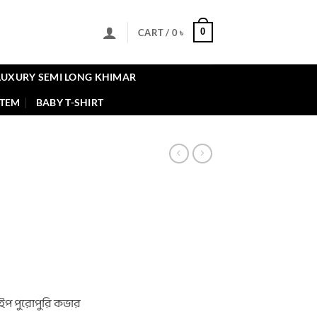
0
CART /
0
৳
LUXURY SEMI LONG KHIMAR
ITEM
BABY T-SHIRT
ent
৳ .
েইপ পুরোপুরি কভার