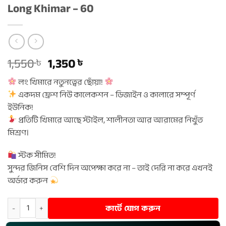
Long Khimar – 60
Original
Current
1,550
1,350
৳
৳
price
price
লং খিমারে নতুনত্বের ছোঁয়া!
was:
is:
একদম ফ্রেশ নিউ কালেকশন – ডিজাইন ও কালারে সম্পূর্ণ
1,550 ৳ .
1,350 ৳ .
ইউনিক!
প্রতিটি খিমারে আছে স্টাইল, শালীনতা আর আরামের নিখুঁত
মিশ্রণ।
স্টক সীমিত!
সুন্দর জিনিস বেশি দিন অপেক্ষা করে না – তাই দেরি না করে এখনই
অর্ডার করুন
Long Khimar - 60 quantity
কার্টে যোগ করুন