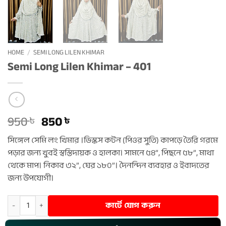
HOME
/
SEMI LONG LILEN KHIMAR
Semi Long Lilen Khimar – 401
Original
Current
950
850
৳
৳
price
price
সিঙ্গেল সেমি লং খিমার ।ভিস্কস কটন (পিওর সুতি) কাপড়ে তৈরি গরমে
was:
is:
পড়ার জন্য খুবই স্বস্তিদায়ক ও হালকা। সামনে ৫৪”, পিছনে ৫৮”, মাথা
950 ৳ .
850 ৳ .
থেকে মাপ। নিকাব ৩২”, ঘের ১৮০”। দৈনন্দিন ব্যবহার ও ইবাদতের
জন্য উপযোগী।
Semi Long Lilen Khimar – 401 quantity
কার্টে যোগ করুন