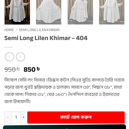
HOME
/
SEMI LONG LILEN KHIMAR
Semi Long Lilen Khimar – 404
Original
Current
950
850
৳
৳
price
price
সিঙ্গেল সেমি লং খিমার ।ভিস্কস কটন (পিওর সুতি) কাপড়ে তৈরি গরমে
was:
is:
পড়ার জন্য খুবই স্বস্তিদায়ক ও হালকা। সামনে ৫৪”, পিছনে ৫৮”, মাথা
950 ৳ .
850 ৳ .
থেকে মাপ। নিকাব ৩২”, ঘের ১৮০”। দৈনন্দিন ব্যবহার ও ইবাদতের
জন্য উপযোগী।
Semi Long Lilen Khimar – 404 quantity
কার্টে যোগ করুন