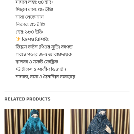
সামনে লম্বা: ৫৪ ইঞ্চি
পিছনে লম্বা: ৫৮ ইঞ্চি
মাথা থেকে মাপ
নিকাব: ৩২ ইঞ্চি
ঘের: ১৮০ ইঞ্চি
বিশেষ বৈশিষ্ট্য:
ভিস্কস কটন (পিওর সুতি) কাপড়
গরমে পড়ার জন্য আরামদায়ক
হালকা ও সফট ফেব্রিক
স্টাইলিশ ও শালীন ডিজাইন
নামাজ, বাসা ও দৈনন্দিন ব্যবহারে
RELATED PRODUCTS