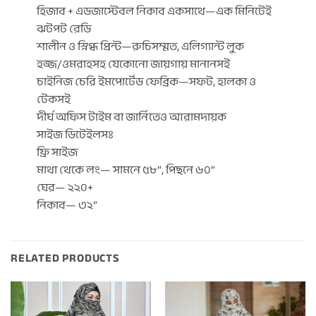
হিজাব + এডজাস্টেবল নিকাব একসাথে—এক মিনিটেই
ঝটপট রেডি
শালীন ও স্নিগ্ধ প্রিন্ট—রুচিসম্মত, এলিগ্যান্ট লুক
হজ্জ/ওমরাহসহ যেকোনো জায়গায় মানানসই
চাইনিজ চেরি ইমপোর্টেড ফেব্রিক—সফট, হালকা ও
টেকসই
দীর্ঘ অফিস টাইম বা জার্নিতেও আরামদায়ক
সাইজ ডিটেইলসঃ
ফ্রি সাইজ
মাথা থেকে লং— সামনে ৫৮”, পিছনে ৬০”
ঘের— ২২০+
নিকাব— ৩২”
RELATED PRODUCTS