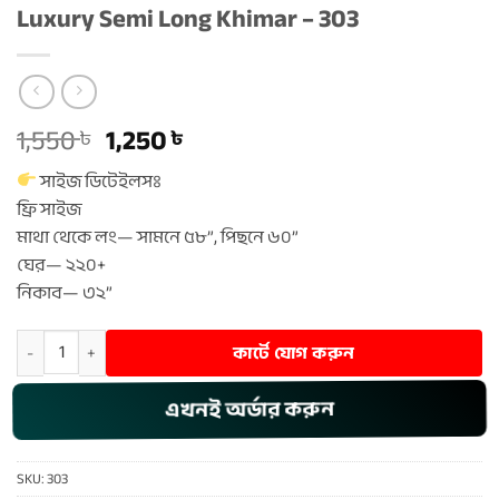
Luxury Semi Long Khimar – 303
Original
Current
1,550
1,250
৳
৳
price
price
সাইজ ডিটেইলসঃ
was:
is:
ফ্রি সাইজ
1,550 ৳ .
1,250 ৳ .
মাথা থেকে লং— সামনে ৫৮”, পিছনে ৬০”
ঘের— ২২০+
নিকাব— ৩২”
Luxury Semi Long Khimar - 303 quantity
কার্টে যোগ করুন
এখনই অর্ডার করুন
SKU:
303