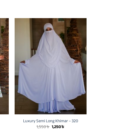
Luxury Semi Long Khimar – 320
Original
Current
1,550
৳
1,250
৳
price
price