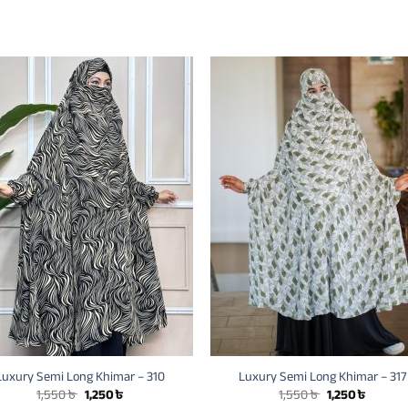
Luxury Semi Long Khimar – 310
Luxury Semi Long Khimar – 317
Original
Current
Original
Current
1,550
৳
1,250
৳
1,550
৳
1,250
৳
price
price
price
price