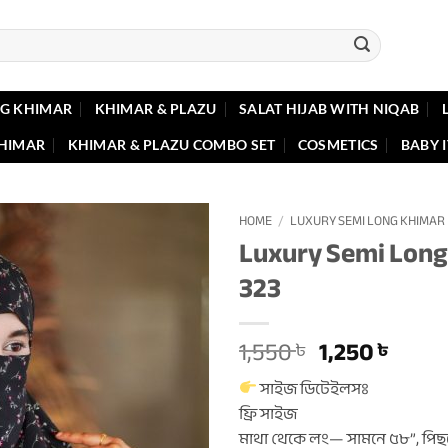
G KHIMAR
KHIMAR & PLAZU
SALAT HIJAB WITH NIQAB
KHIMAR
KHIMAR & PLAZU COMBO SET
COSMETICS
BABY 
HOME
/
LUXURY SEMI LONG KHIMAR
Luxury Semi Long
323
Original
Curr
1,550
1,250
৳
৳
price
price
সাইজ ডিটেইলসঃ
was:
is:
ফ্রি সাইজ
1,550 ৳ .
1,250 
মাথা থেকে লং— সামনে ৫৮”, পিছ