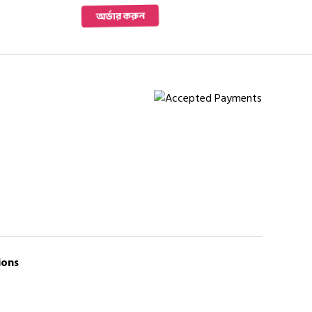
was:
is:
অর্ডার করুন
.
1,550 ৳ .
1,250 ৳ .
ions