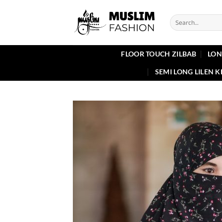
Skip
to
Search
for:
content
FLOOR TOUCH ZILBAB
LON
SEMI LONG LILEN 