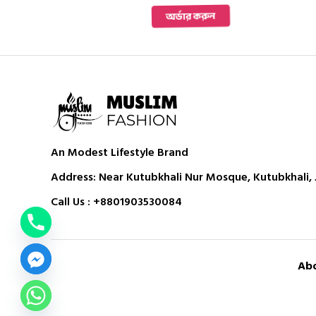
was:
is:
was:
is:
ার করুন
অর্ডার করুন
1,550 ৳ .
1,250 ৳ .
1,550 ৳ .
1,250 ৳ .
An Modest Lifestyle Brand
Address: Near Kutubkhali Nur Mosque, Kutubkhali, J
Call Us :
+8801903530084
Abo