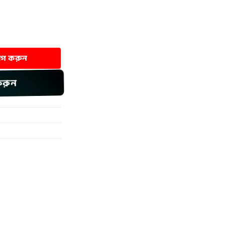
uantity
যোগ করুন
করুন