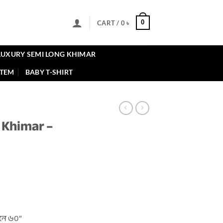
0
CART /
0
৳
LUXURY SEMI LONG KHIMAR
ITEM
BABY T-SHIRT
 Khimar –
ent
৳ .
নে ৬০”