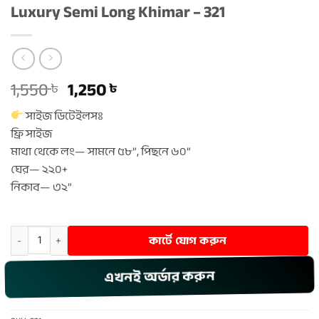
Luxury Semi Long Khimar – 321
Original
Current
1,550
1,250
৳
৳
price
price
সাইজ ডিটেইলসঃ
was:
is:
ফ্রি সাইজ
1,550 ৳ .
1,250 ৳ .
মাথা থেকে লং— সামনে ৫৮”, পিছনে ৬০”
ঘের— ২২০+
নিকাব— ৩২”
Luxury Semi Long Khimar – 321 quantity
কার্টে যোগ করুন
এখনই অর্ডার করুন